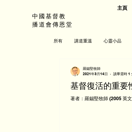
主頁
中國基督教
播道會傳恩堂
所有
講道重溫
心靈小品
羅錫堅牧師
2021年3月14日
讀畢需時 1
基督復活的重要
著者：羅錫堅牧師 (2005 英文) 