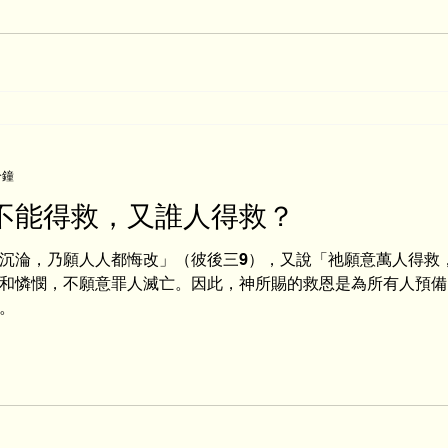
分鐘
不能得救，又誰人得救？
沉淪，乃願人人都悔改」（彼後三9），又說「祂願意萬人得救
和憐憫，不願意罪人滅亡。因此，神所賜的救恩是為所有人預備
。