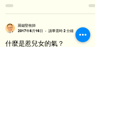
地厚，也不懂離別的悲傷。 我很快便愛上了這個新
的家園。我在此邂逅了愛人，養育了兒女。神在三
十多年的北美歲月...
羅錫堅牧師
2017年6月16日
讀畢需時 2 分鐘
什麼是惹兒女的氣？
父親節到了，我想起新約聖經歌羅西書對父親的勸
導：「你們作父親的，不要惹兒女的氣，恐怕他們
失了志氣。」（3章21節）什麼是惹兒女的氣？ 十
七世紀英國一位傳道人 Thomas Watson 寫了一篇
文章 “How Fathers Can Provoke Their...
江惠明牧師
2017年6月15日
讀畢需時 2 分鐘
人生新階段，從安息禮開始……
沒想到我的人生新階段----踏上全職事奉的第一天，
竟是由一個安息禮拜開始，當中對我卻是別具意