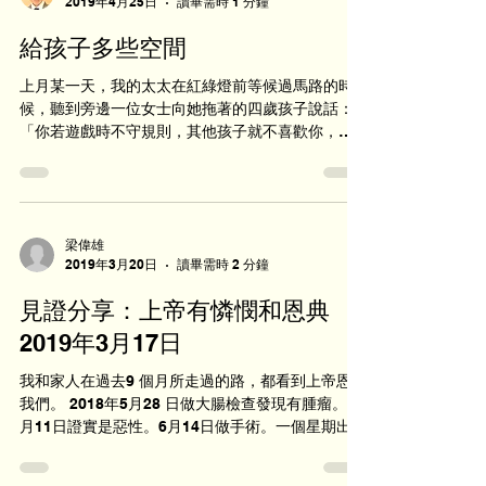
2019年4月25日
讀畢需時 1 分鐘
給孩子多些空間
上月某一天，我的太太在紅綠燈前等候過馬路的時
候，聽到旁邊一位女士向她拖著的四歲孩子說話：
「你若遊戲時不守規則，其他孩子就不喜歡你，以
後再不和你玩了！你在學校面試時若不活潑燦爛，
對答流暢，學校就不會收錄你，你也永遠沒有人要
了！」...
梁偉雄
2019年3月20日
讀畢需時 2 分鐘
見證分享：上帝有憐憫和恩典
2019年3月17日
我和家人在過去9 個月所走過的路，都看到上帝恩待
我們。 2018年5月28 日做大腸檢查發現有腫瘤。6
月11日證實是惡性。6月14日做手術。一個星期出
院。化驗報告是第二期，建議做化療。 原本化療療
程在2019年1月10號結束。但期間有兩次因腳部有