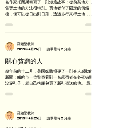
名作家托爾斯泰寫了一則短篇故事：從前某地方，
售賣土地的方法很特別。買地者付了固定的價錢
後，便可以從日出到日落，透過步行來得土地，那
一天內他步行圈得來的土地便歸於他。換句話說，
跑得越快就得到越多的土地。但買地者必須在日落
前回到出發點，完成這個圈。不然，他的勞苦便白
費，也會失去...
羅錫堅牧師
2019年4月25日
讀畢需時 2 分鐘
關心貧窮的人
幾年前的十二月，美國媒體報導了一則令人感動的
新聞：紐約市一位警察看到一名露宿者在冬夜街頭
沒穿鞋子，就自己掏腰包買了新鞋襪送給他。 最近
香港政府公佈本港貧窮人口達138萬。即是每5個人
就有一個是貧窮的。兒童的情況更嚴重，平均每4名
兒童就有一名是貧童。基督徒應怎樣看...
羅錫堅牧師
2019年4月25日
讀畢需時 2 分鐘