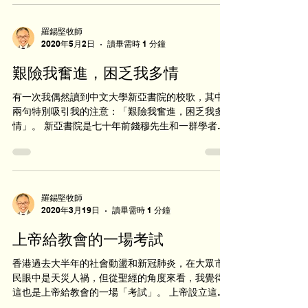
記之作也。棋局已殘，吾人將老，欲不哭泣也得
乎？」 ...
羅錫堅牧師
2020年5月2日
讀畢需時 1 分鐘
艱險我奮進，困乏我多情
有一次我偶然讀到中文大學新亞書院的校歌，其中
兩句特別吸引我的注意：「艱險我奮進，困乏我多
情」。 新亞書院是七十年前錢穆先生和一群學者創
立的。那是顛沛離亂的年代，內地政權易手，香港
人口劇增，居民生活貧困，創校過程艱辛。錢穆先
生為新亞校歌填詞，字裡行間流露出新亞師生...
羅錫堅牧師
2020年3月19日
讀畢需時 1 分鐘
上帝給教會的一場考試
香港過去大半年的社會動盪和新冠肺炎，在大眾市
民眼中是天災人禍，但從聖經的角度來看，我覺得
這也是上帝給教會的一場「考試」。 上帝設立這場
考試的目的，是要審核每一位基督徒的屬靈生命。