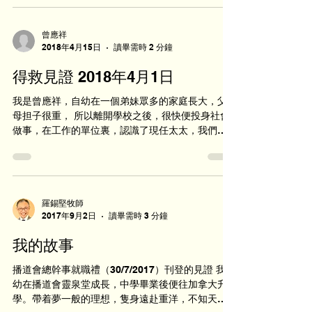
傷口或水泡，先後停藥了共2個...
曾應祥
2018年4月15日
讀畢需時 2 分鐘
得救見證 2018年4月1日
我是曾應祥，自幼在一個弟妹眾多的家庭長大，父
母担子很重， 所以離開學校之後，很快便投身社會
做事，在工作的單位裏，認識了現任太太，我們很
快便組織了自己的家庭；結婚之後，生活上的矛盾
很多，後來我選擇去海外工作，大家少些見面，各
自忙碌，彼此的關係或許有所改善。 ...
羅錫堅牧師
2017年9月2日
讀畢需時 3 分鐘
我的故事
播道會總幹事就職禮（30/7/2017）刊登的見證 我自
幼在播道會靈泉堂成長，中學畢業後便往加拿大升
學。帶着夢一般的理想，隻身遠赴重洋，不知天高