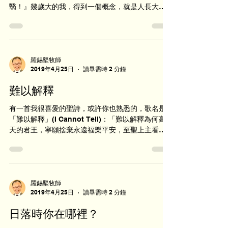
翳！』幾歲大的我，得到一個概念，就是人長大就
會閉翳，而這個閉翳不是好東西。至於是什麼，卻
不曉得。 最近偶然從網上字典裏，發現『閉翳』這
詞句的來源：傳說『龍』生了九個兒子，其中...
羅錫堅牧師
2019年4月25日
讀畢需時 2 分鐘
難以解釋
有一首我很喜愛的聖詩，或許你也熟悉的，歌名是
「難以解釋」(I Cannot Tell)：「難以解釋為何高
天的君王，寧願捨棄永遠福樂平安，至聖上主看輕
尊貴與榮華，離開父神為要來尋找我……」(世紀頌
讚 226)。 這首歌的曲調與著名的英文民歌《孩子丹
尼》(Dann...
羅錫堅牧師
2019年4月25日
讀畢需時 2 分鐘
日落時你在哪裡？