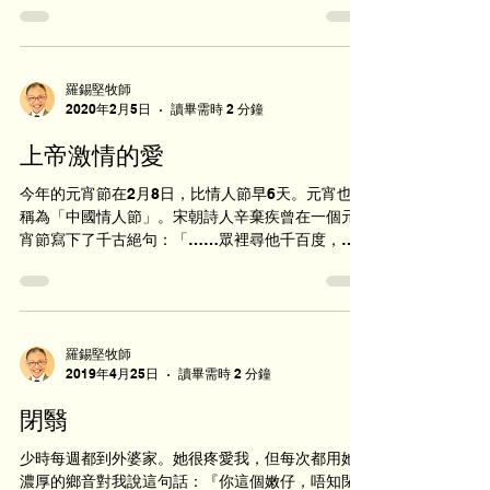
不少堂會因疫情的緣故暫停了實體聚會，並推行網
上崇拜，但發現參與的會眾少...
羅錫堅牧師
2020年2月5日
讀畢需時 2 分鐘
上帝激情的愛
今年的元宵節在2月8日，比情人節早6天。元宵也被
稱為「中國情人節」。宋朝詩人辛棄疾曾在一個元
宵節寫下了千古絕句：「……眾裡尋他千百度，驀
然回首，那人卻在，燈火闌珊處。」（青玉案•元
夕） 中國古人對愛的表露較為含蓄委婉。上述整首
詞裏就找不出一個「愛」字；古典情歌《...
羅錫堅牧師
2019年4月25日
讀畢需時 2 分鐘
閉翳
少時每週都到外婆家。她很疼愛我，但每次都用她
濃厚的鄉音對我說這句話：『你這個嫩仔，唔知閉