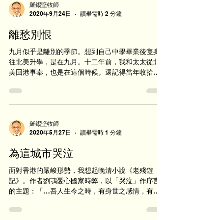
羅錫堅牧師
2020年9月24日
讀畢需時 2 分鐘
離愁別恨
九月似乎是離別的季節。想到自己中學畢業後隻身
往北美升學，是在九月。十二年前，我和太太從北
美回港事奉，也是在這個時候。還記得當年收拾行
裝返港時，加拿大的教會為我們舉行送別晚宴。一
些新移民信徒和我談心事：「我是在這教會信主
的，這也是我唯一認識的教會，心想牧者會陪伴我
一輩子，何曾...
羅錫堅牧師
2020年5月27日
讀畢需時 1 分鐘
為這城市哭泣
面對香港的嚴峻形勢，我想起晚清小說《老殘遊
記》。作者劉鶚憂心國家時弊，以「哭泣」作序言
的主題：「…吾人生今之時，有身世之感情，有家
國之感情，有社會之感情，有種教之感情。其感情
愈深者，其哭泣愈痛；此洪都百鍊生所以有老殘遊