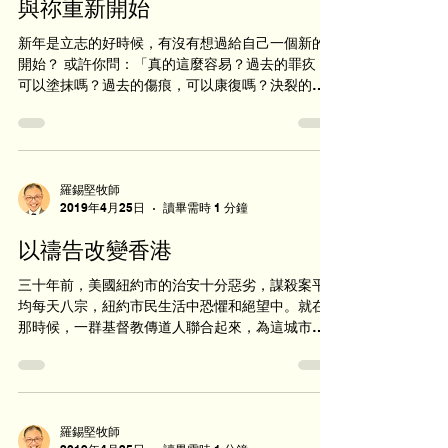
與祢重新開始
新年是立志的好時候，有沒有想過給自己一個新的
開始？ 或許你問：「真的這麼容易？過去的罪疚，
可以塗抹嗎？過去的傷痕，可以康復嗎？決裂的關
係，可以破鏡重圓嗎？消沉的壯志，可以再次飛躍
翻騰嗎？」 最近我重讀舊約《以斯拉記》。聖殿被
毀後50年，上帝給被擄...
羅錫堅牧師
2019年4月25日
讀畢需時 1 分鐘
以禱告改變香港
三十年前，美國紐約市的治安十分惡劣，謀殺案平
均每天八宗，紐約市民生活中恐懼和絕望中。就在
那時候，一群基督教傳道人聯合起來，為這城市禱
告。這禱告運動後來蔓延至紐約市各區，眾教會聯
合起來，每天為整個城市禱告。奇蹟發生了！從
1989至2014的二十五年裏，謀殺案罪案率減少了百
份之...
羅錫堅牧師