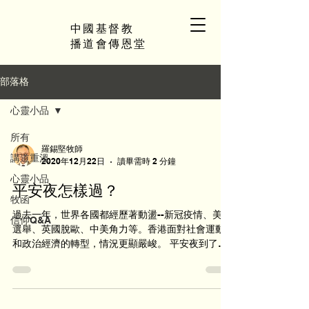
中國基督教
播道會傳恩堂
部落格
心靈小品
所有
羅錫堅牧師
講道重溫
2020年12月22日
讀畢需時 2 分鐘
心靈小品
平安夜怎樣過？
牧函
過去一年，世界各國都經歷著動盪--新冠疫情、美國
信仰Q&A
選舉、英國脫歐、中美角力等。香港面對社會運動
和政治經濟的轉型，情況更顯嚴峻。 平安夜到了，
這個聖誕節為這個不平安的世界帶來什麼希望？二
十個世紀前，這個世界經歷了第一個平安夜。那位
創天造地的真神，靜悄悄地降臨人間。祂...