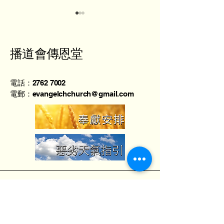
播道會傳恩堂
電話：2762 7002
葉劍權牧師 - 宇宙奧秘在
羅旭生牧師 - 
電郵：evangelchchurch@gmail.com
基督
化
地址：香港北角英皇道373號上潤中心2樓
A室
Unit A, 2/F., Max Share Centre, 373
King's Road, North Point, Hong Kong