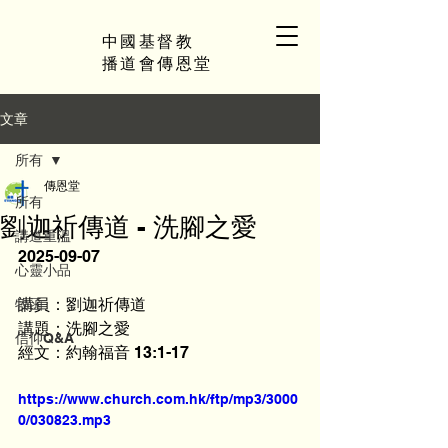
中國基督教
播道會傳恩堂
文章
所有
傳恩堂
所有
劉迦祈傳道 - 洗腳之愛
講道重溫
2025-09-07
心靈小品
講員：劉迦祈傳道
牧函
講題：洗腳之愛
信仰Q&A
經文：約翰福音 13:1-17
https://www.church.com.hk/ftp/mp3/3000
0/030823.mp3