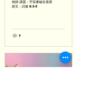
牧師 講題：宇宙奧秘在基督
經文：詩篇 8:3-5
9