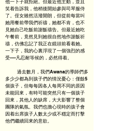
他一下子就拒絕。但最近他主動，並且
笑着告訴我，他稍後開始參與司琴服侍
了。侄女雖然活潑開朗，但從前每當叫
她用餐前帶我們祈禱，她都不肯，也不
見她自己吃飯前謝飯禱告。但最近她吃
午餐前，竟然見到她很自然地作謝飯祈
禱，仿佛忘記了我正在鏡頭前看着她。
一下子，我的心裏浮現了一個強烈的感
受----凡忍耐等候的，必然得着。
	過去數月，我們Awana的導師們多
多少少都為到孩子們的情況憂心：僅餘5
個孩子，但每每因各人每周不同的原因
未能回來，有時可能突然只有一個孩子
回來，其他人的缺席，大大影響了整個
團隊的氣氛。我們也擔心現時的孩子會
因着出席孩子人數太少或不穩定而打擊
他們繼續回來的意欲。