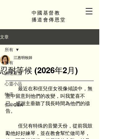
中國基督教
播道會傳恩堂
文章
所有
江惠明牧師
所有
忍耐等候 (2026年2月)
講道重溫
心靈小品
	最近在和侄兒侄女視像傾談中，無
牧函
意中留意到他們的改變，叫我驚喜不
已。感謝主垂聽了我長時間為他們的禱
信仰Q&A
告。
	侄兒有特殊的音樂天份，從前我鼓
勵他好好練琴，並在教會幫忙做司琴，