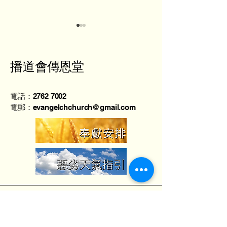
播道會傳恩堂
譚少紅傳道 - 焦點
電話：2762 7002
葉劍權牧師 - 
電郵：evangelchchurch@gmail.com
基督
地址：香港北角英皇道373號上潤中心2樓
A室
Unit A, 2/F., Max Share Centre, 373