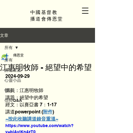
中國基督教
播道會傳恩堂
文章
所有
傳恩堂
所有
江惠明牧師 - 絕望中的希望
講道重溫
2024-09-29
心靈小品
講員：江惠明牧師
牧函
講題：絕望中的希望
信仰Q&A
經文：以賽亞書 7：1-17
講道powerpoint (
附件
)
~按此收聽講道錄音重溫~
https://www.youtube.com/watch?
v=bjAylKn4zT0