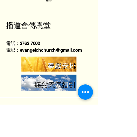
播道會傳恩堂
電話：2762 7002
葉劍權牧師 - 宇宙奧秘在
羅旭生牧師 - 
電郵：evangelchchurch@gmail.com
基督
化
地址：香港北角英皇道373號上潤中心2樓
A室
Unit A, 2/F., Max Share Centre, 373
King's Road, North Point, Hong Kong