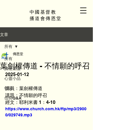
中國基督教
播道會傳恩堂
文章
所有
傳恩堂
所有
葉劍權傳道 - 不情願的呼召
講道重溫
2025-01-12
心靈小品
講員：葉劍權傳道
牧函
講題：不情願的呼召
信仰Q&A
經文：耶利米書 1：4-10
https://www.church.com.hk/ftp/mp3/2900
0/029749.mp3