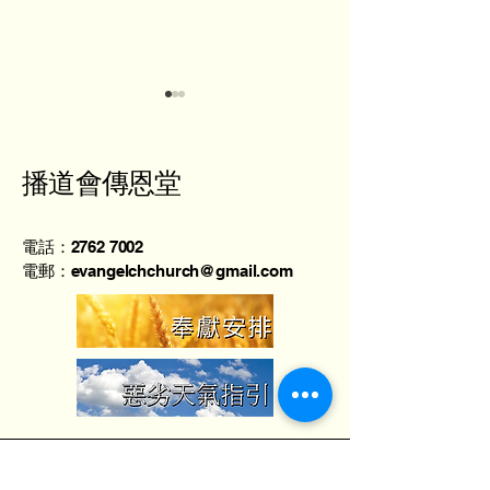
播道會傳恩堂
譚少紅傳道 - 焦點
電話：2762 7002
葉劍權牧師 - 
電郵：evangelchchurch@gmail.com
基督
地址：香港北角英皇道373號上潤中心2樓