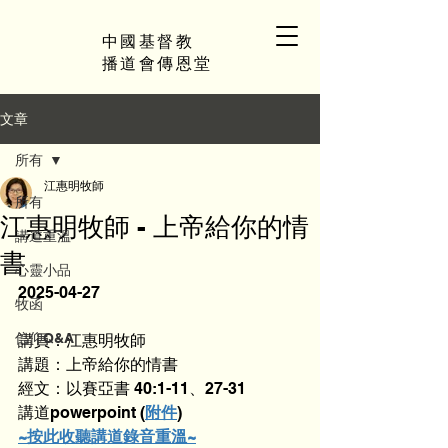
中國基督教
播道會傳恩堂
文章
所有
江惠明牧師
所有
江惠明牧師 - 上帝給你的情
講道重溫
書
心靈小品
2025-04-27
牧函
信仰Q&A
講員：江惠明牧師
講題：上帝給你的情書
經文：以賽亞書 40:1-11、27-31
講道powerpoint (
附件
)
~按此收聽講道錄音重溫~