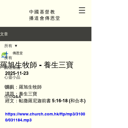
中國基督教
播道會傳恩堂
文章
所有
傳恩堂
所有
羅旭生牧師 - 養生三寶
講道重溫
2025-11-23
心靈小品
講員：羅旭生牧師
牧函
講題：養生三寶
信仰Q&A
經文：帖撒羅尼迦前書 5:16-18 (和合本)
https://www.church.com.hk/ftp/mp3/3100
0/031184.mp3