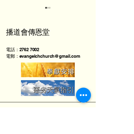
播道會傳恩堂
電話：2762 7002
葉劍權牧師 - 宇宙奧秘在
羅旭生牧師 - 
電郵：evangelchchurch@gmail.com
基督
化
地址：香港北角英皇道373號上潤中心2樓
A室
Unit A, 2/F., Max Share Centre, 373
King's Road, North Point, Hong Kong